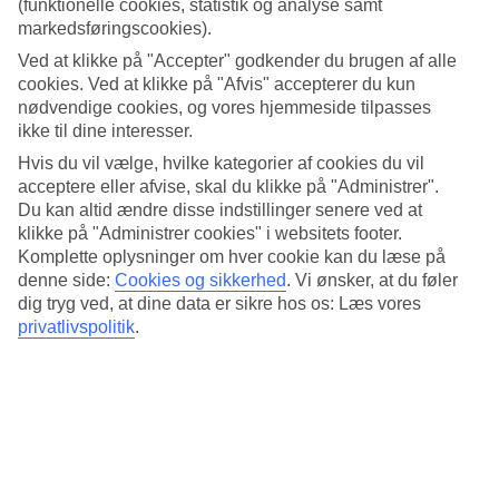
(funktionelle cookies, statistik og analyse samt
medbringe dette.
markedsføringscookies).
Antal medbragte iltflasker er begrænset til max. fire stk. pr. flyvning.
Ved at klikke på "Accepter" godkender du brugen af alle
Du bedes derfor informere vores Kundeservice senest syv dage
cookies. Ved at klikke på "Afvis" accepterer du kun
inden afrejsen, hvis du planlægger at medbringe iltbeholdere.
nødvendige cookies, og vores hjemmeside tilpasses
ikke til dine interesser.
Obs!: En lægeattest der bekræfter, at du er tilstrækkelig rask til at
flyve og at den ilt du medbringer er tilstrækkelig, skal medbringes
Hvis du vil vælge, hvilke kategorier af cookies du vil
og fremvises i indcheckningen både ved ud- og hjemrejse.
acceptere eller afvise, skal du klikke på "Administrer".
Du kan altid ændre disse indstillinger senere ved at
Sundhedstilstand
klikke på "Administrer cookies" i websitets footer.
Komplette oplysninger om hver cookie kan du læse på
Alle rejsende skal opfylde visse sundhedskriterier. At flyve kan
forårsage stress for kroppen. Er du (eller har du for nylig været)
denne side:
Cookies og sikkerhed
.
Vi ønsker, at du føler
under medicinsk behandling, anbefaler vi dig at kontakte din læge,
dig tryg ved, at dine data er sikre hos os: Læs vores
for at høre om det er tilrådeligt at flyve og for at få en eventuel
privatlivspolitik
.
lægeattest, der godkender din flyrejse.
Sygdom
Bærer du på en smitsom sygdom som for eksempel skoldkopper,
røde hunde, mæslinger, fåresyge eller lignende bør du afbestille din
rejse, da du vil blive afvist ved afrejsen i det tilfælde, at
symptomerne er tydelige. Diagnoser som ovenstående kan udgøre