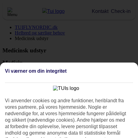
Kontakt
Check-in
TUIFLYNORDIC.dk
Helbred og særlige behov
Medicinsk udstyr
Medicinsk udstyr
Medicin
Vi værner om din integritet
Med om bord findes altid enklere udstyr såsom plaster, næsedråber
og hovedpinetabletter. Har du brug for en specifik medicin, skal du
altid have den lettilgængelig i din håndbagage.
På alle flyvninger findes mere avanceret sygeudstyr, men det må kun
Vi anvender cookies og andre funktioner, heriblandt fra
anvendes i akutte situationer og af et autoriseret sygeplejepersonale.
vores partnere, på vores hjemmeside. Nogle er
Der er også hjertestarter om bord.
nødvendige for, at vores hjemmeside fungerer pålideligt
Ilt
og sikkert (nødvendige cookies). Andre hjælper os med
at forbedre din oplevelse, levere personligt tilpasset
Medicinsk ilt er kun tilgængeligt ved akutte sygdomstilfælde om
indhold og gemme anonyme data til statistiske formål
bord. Har du brug for ilt i løbet af flyvningen, skal du selv